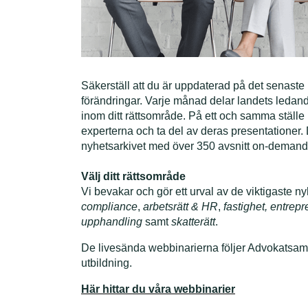
Säkerställ att du är uppdaterad på det senast
förändringar.
Varje månad delar landets ledand
inom ditt rättsområde. På ett och samma ställe ka
experterna och ta del av deras presentationer. D
nyhetsarkivet med över 350 avsnitt on-demand
Välj ditt rättsområde
Vi bevakar och gör ett urval av de viktigaste 
compliance
,
arbetsrätt & HR
,
fastighet, entrepr
upphandling
samt
skatterätt
.
De livesända webbinarierna följer Advokatsamfun
utbildning.
Här hittar du våra webbinarier