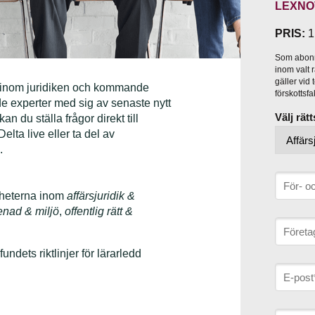
LEXNO
PRIS:
1
Som abonne
inom valt
gäller vi
e inom juridiken och kommande
förskottsf
e experter med sig av senaste nytt
Välj rä
n du ställa frågor direkt till
elta live eller ta del av
.
nyheterna inom
affärsjuridik &
enad & miljö
,
offentlig rätt &
dets riktlinjer för lärarledd