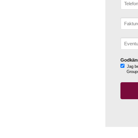
Godkänn
Jag be
Grou