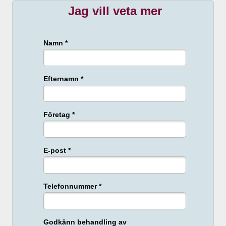
Jag vill veta mer
Namn *
Efternamn *
Företag *
E-post *
Telefonnummer *
Godkänn behandling av