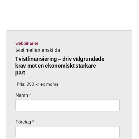
webbinarier
tvist mellan enskilda
Tvistfinansiering – driv välgrundade
krav mot en ekonomiskt starkare
part
Pris:
990
kr ex moms
Namn *
Företag *