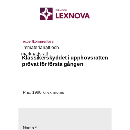
expertkommentarer
immaterialratt och
marknadsratt
Klassikerskyddet i upphovsrätten
prövat för första gången
Pris:
1990
kr ex moms
Namn *